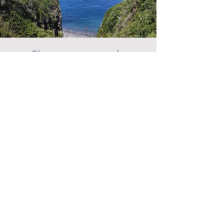
Plage et piscine de
l'Éperquerie
Le débarcadère de l'Eperquerie, ainsi
appelé car c'était autrefois le point de
débarquement pour les bateaux, est une
petite plage de galets agréable pour la
baignade à mi-marée ou à marée haute.
En été, vous verrez souvent passer le
ferry de Sercq et pourrez profiter des
vagues qui se promènent dans son
sillage vers le littoral.
À côté de la plage se trouve une piscine