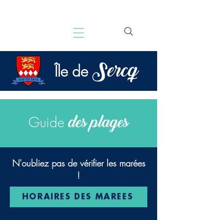
Sercq
Île de
des plages
Guide
N'oubliez pas de vérifier les marées
!
HORAIRES DES MARÉES