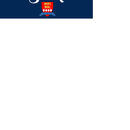
T: +44 (0) 1481 832345
E: office@sark.co.uk
Visitor Centre, The Avenue,
Sark, Channel Islands, UK,
GY10 1SA
Partenaires
Enquête Sortie