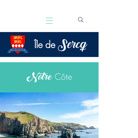
Sercq
Île de
Notre
Côte