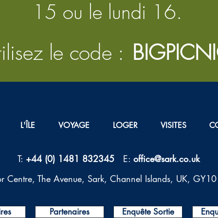
15 ou le lundi 16.
ilisez le code :
BIGPICN
L'ÎLE
VOYAGE
LOGER
VISITES
C
T:
+44 (0) 1481 832345
E:
office@sark.co.uk
tor Centre, The Avenue, Sark, Channel Islands, UK, GY1
ires
Partenaires
Enquête Sortie
Enqu