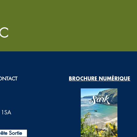
IC
ONTACT
BROCHURE NUMÉRIQUE
0 1SA
ête Sortie