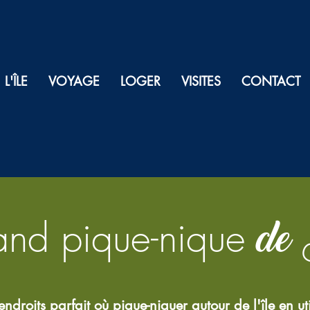
L'ÎLE
VOYAGE
LOGER
VISITES
CONTACT
de
and pique-nique
droits parfait où pique-niquer autour de l'île en uti