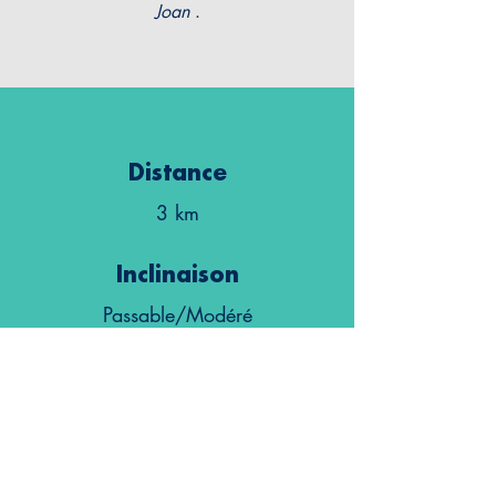
Joan
.
Distance
3 km
Inclinaison
Passable/Modéré
Durée approx.
1 heure