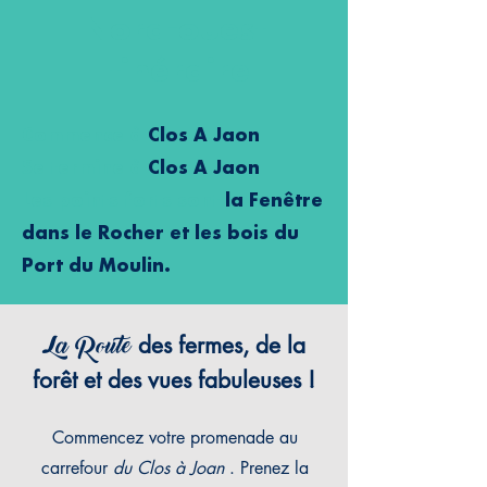
Nord-ouest
Itinéraire
Commence à
Clos A Jaon
Se termine à
Clos A Jaon
Les points forts sont
la Fenêtre
dans le Rocher et les bois du
Port du Moulin.
La Route
des fermes, de la
forêt et des vues fabuleuses !
Commencez votre promenade au
carrefour
du Clos à Joan
. Prenez la