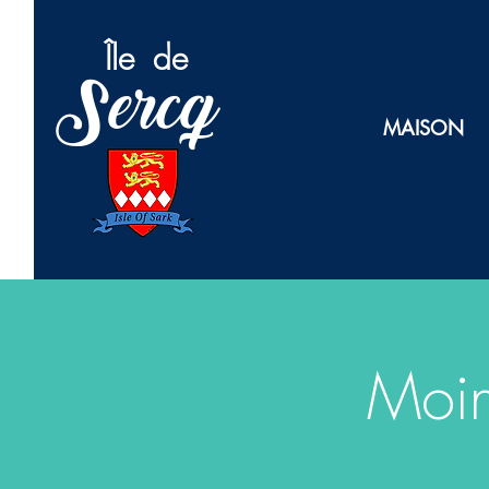
Île
de
Sercq
MAISON
Moin