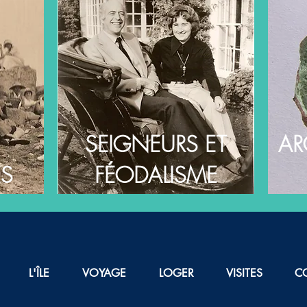
SEIGNEURS ET
AR
ES
FÉODALISME
L'ÎLE
VOYAGE
LOGER
VISITES
C