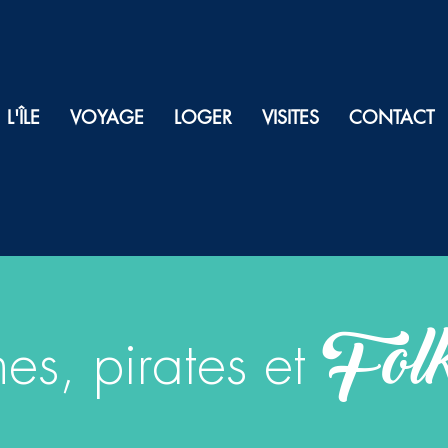
L'ÎLE
VOYAGE
LOGER
VISITES
CONTACT
Folk
es, pirates et