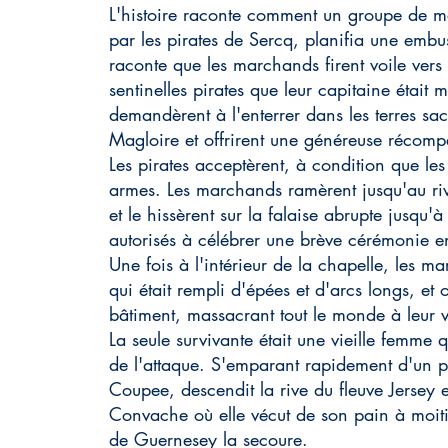
L'histoire raconte comment un groupe de ma
par les pirates de Sercq, planifia une embus
raconte que les marchands firent voile ver
sentinelles pirates que leur capitaine était
demandèrent à l'enterrer dans les terres sac
Magloire
et offrirent une généreuse récomp
Les pirates acceptèrent, à condition que l
armes. Les marchands ramèrent jusqu'au riv
et le hissèrent sur la falaise abrupte jusqu'à
autorisés à célébrer une brève cérémonie e
Une fois à l'intérieur de la chapelle, les ma
qui était rempli d'épées et d'arcs longs, et o
bâtiment, massacrant tout le monde à leur 
La seule survivante était une vieille femme
de l'attaque. S'emparant rapidement d'un pa
Coupee, descendit la rive du fleuve Jersey 
Convache où elle vécut de son pain à moiti
de Guernesey la secoure.