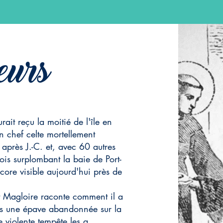
eurs
ait reçu la moitié de l'île en
 chef celte mortellement
après J.-C. et, avec 60 autres
ois surplombant la baie de Port-
core visible aujourd'hui près de
int Magloire raconte comment il a
ns une épave abandonnée sur la
 violente tempête les a