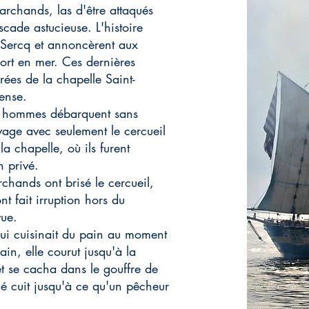
rchands, las d'être attaqués
cade astucieuse. L'histoire
s Sercq et annoncèrent aux
 mort en mer. Ces dernières
rées de la chapelle Saint-
ense.
es hommes débarquent sans
age avec seulement le cercueil
 la chapelle, où ils furent
n privé.
rchands ont brisé le cercueil,
nt fait irruption hors du
vue.
 qui cuisinait du pain au moment
in, elle courut jusqu'à la
et se cacha dans le gouffre de
é cuit jusqu'à ce qu'un pêcheur