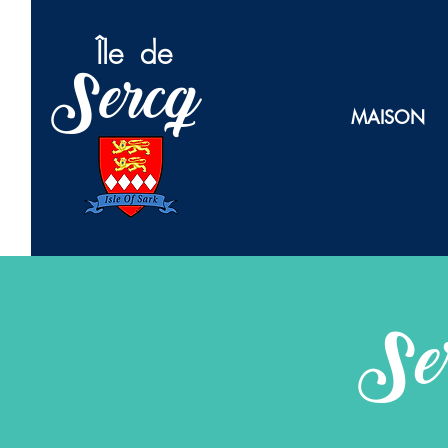
Île
de
Sercq
MAISON
Se