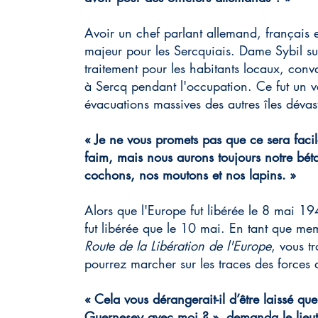
Avoir un chef parlant allemand, français et
majeur pour les Sercquiais. Dame Sybil s
traitement pour les habitants locaux, conv
à Sercq pendant l'occupation. Ce fut un vér
évacuations massives des autres îles déva
« Je ne vous promets pas que ce sera facile
faim, mais nous aurons toujours notre bétai
cochons, nos moutons et nos lapins. »
Alors que l'Europe fut libérée le 8 mai 1
fut libérée que le 10 mai. En tant que m
Route de la Libération de l'Europe
, vous t
pourrez marcher sur les traces des forces al
« Cela vous dérangerait-il d’être laissé que
Guernesey avec moi ? », demanda le lieut