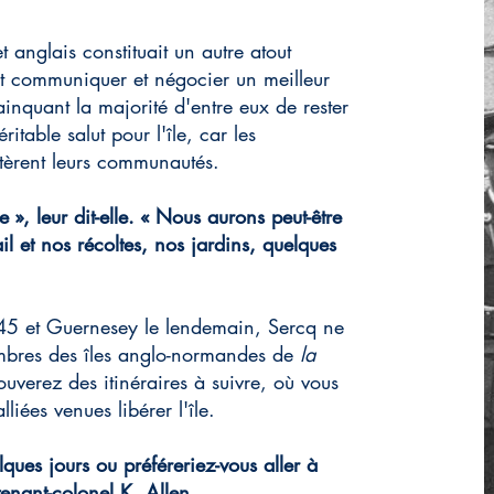
 anglais constituait un autre atout
ut communiquer et négocier un meilleur
ainquant la majorité d'entre eux de rester
itable salut pour l'île, car les
stèrent leurs communautés.
 », leur dit-elle. « Nous aurons peut-être
l et nos récoltes, nos jardins, quelques
945 et Guernesey le lendemain, Sercq ne
embres des îles anglo-normandes de
la
rouverez des itinéraires à suivre, où vous
liées venues libérer l'île.
lques jours ou préféreriez-vous aller à
enant-colonel K. Allen.