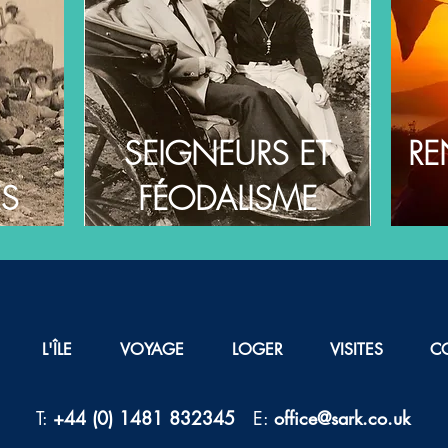
SEIGNEURS ET
RE
ES
FÉODALISME
L'ÎLE
VOYAGE
LOGER
VISITES
C
T:
+44 (0) 1481 832345
E:
office@sark.co.uk