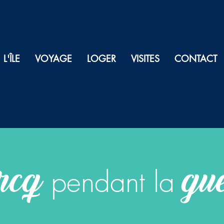
L'ÎLE
VOYAGE
LOGER
VISITES
CONTACT
rcq
gu
pendant la