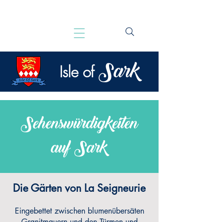
Sark
Isle of
Sehenswürdigkeiten
auf Sark
Die Gärten von La Seigneurie
Eingebettet zwischen blumenübersäten
Granitmauern und den Türmen und