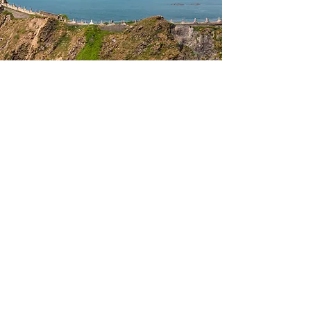
Sark Art Gallery
Die im April 2025 eröffnete Sark Art
Gallery and Museum ist ein vielseitiger
und interaktiver Ort für die Ausstellung
und den Verkauf von Kunstwerken
lokaler Künstler sowie für Workshops,
Gastkünstleraufenthalte und einen Shop.
Die Kunstgalerie beherbergt
gemeinschaftliche Kunstprojekte und
bietet eine Vielzahl von Aktivitäten für
Erwachsene und Kinder. Entdecken Sie
eine Vielzahl verschiedener Medien, von
traditioneller bildender Kunst über