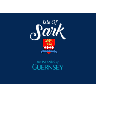
T: +44 (0) 1481 832345
E: office@sark.co.uk
Visitor Centre, The Avenue,
Sark, Channel Islands, UK
GY10 1SA