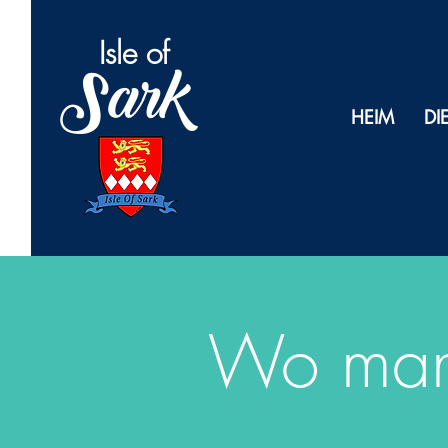
Isl
e of
Sark
HEIM
DI
Wo man 