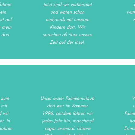
fahren
Jetzt sind wir verheiratet
ein
und waren schon
wun
rt auf
mehrmals mit unseren
n mein
Kindern dort. Wir
 dort
sprechen oft über unsere
Zeit auf der Insel.
k zum
Unser erster Familienurlaub
W
 mit
dort war im Sommer
d wir
1996, seitdem fahren wir
Famil
r. In
jedes Jahr hin, manchmal
ha
Jahren
sogar zweimal. Unsere
Erinn