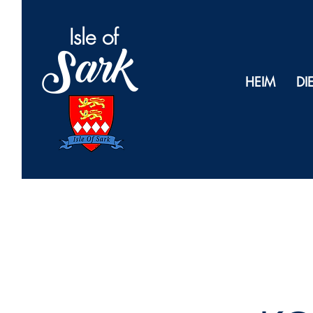
Isl
e of
Sark
HEIM
DI