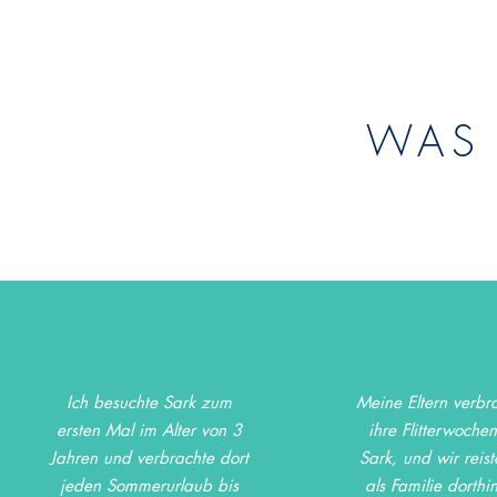
WAS
Ich besuchte Sark zum
Meine Eltern verbr
ersten Mal im Alter von 3
ihre Flitterwoche
Jahren und verbrachte dort
Sark, und wir reist
jeden Sommerurlaub bis
als Familie dorthin