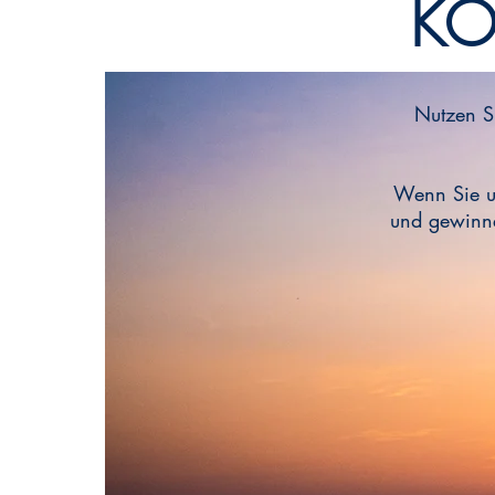
KO
Nutzen S
Wenn Sie u
und gewinne