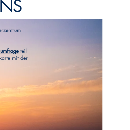
UNS
erzentrum
sumfrage
teil
arte mit der