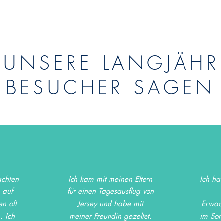
 UNSERE LANGJÄHR
BESUCHER SAGEN
achten
Ich kam mit meinen Eltern
Ich ha
n auf
für einen Tagesausflug von
en oft
Jersey und habe mit
Erwac
. Ich
meiner Freundin gezeltet.
im So