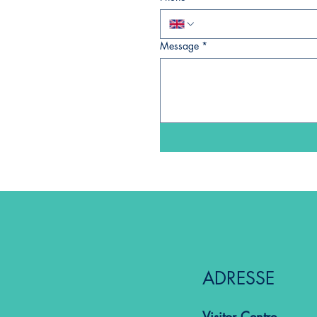
Message
*
ADRESSE
Visitor Centre