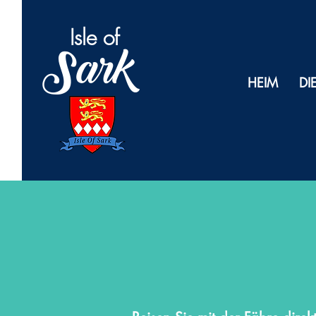
Isl
e of
Sark
HEIM
DI