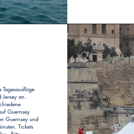
re Tagesausflüge
 Jersey an.
schiedene
 auf Guernsey
hen Guernsey und
inuten. Tickets