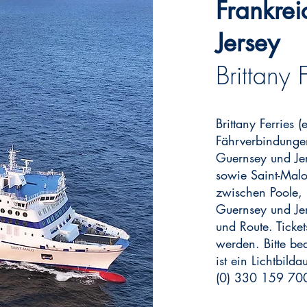
Frankre
Jersey
Brittany F
Brittany Ferries 
Fährverbindunge
Guernsey und Jer
sowie Saint-Malo
zwischen Poole, 
Guernsey und Jer
und Route. Ticke
werden. Bitte be
ist ein Lichtbilda
(0) 330 159 70