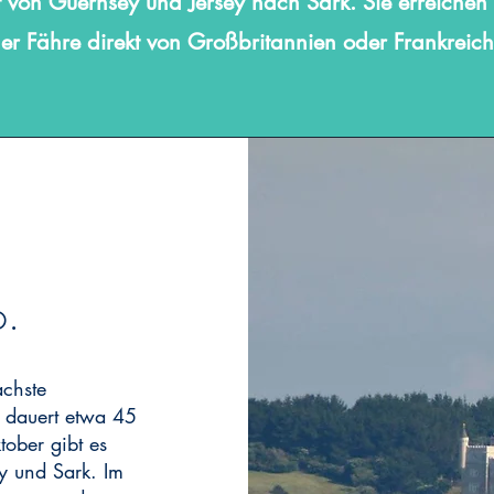
kt von Guernsey und Jersey nach Sark. Sie erreichen
der Fähre direkt von Großbritannien oder Frankreich
o.
achste
t dauert etwa 45
tober gibt es
y und Sark. Im