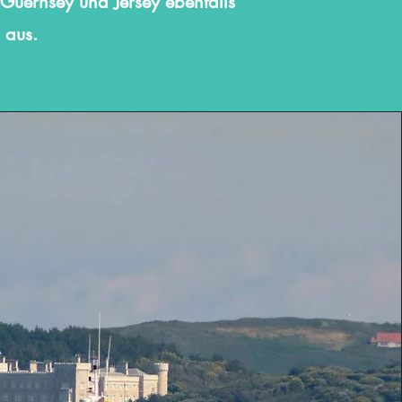
 Guernsey und Jersey ebenfalls
 aus.