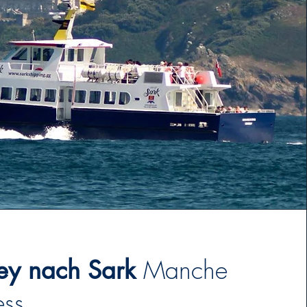
Manche
sey nach Sark
ess