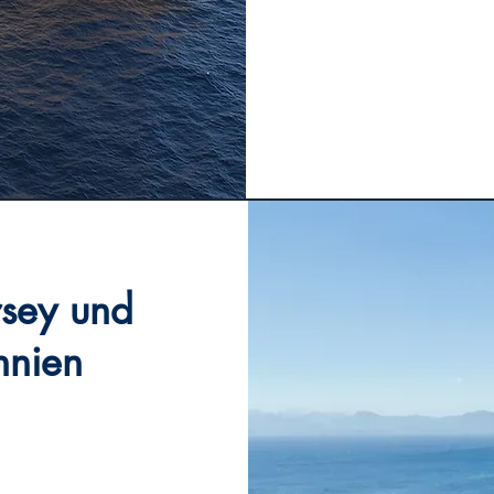
rsey und
nnien