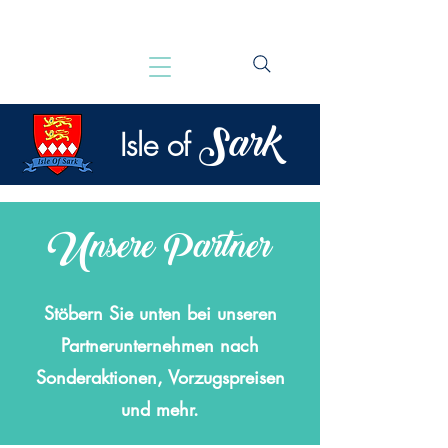
Sark
Isle of
Unsere Partner
Stöbern Sie unten bei unseren
Partnerunternehmen nach
Sonderaktionen, Vorzugspreisen
und mehr.