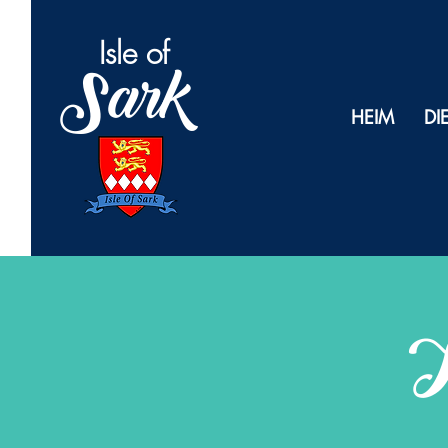
Isl
e of
Sark
HEIM
DI
K