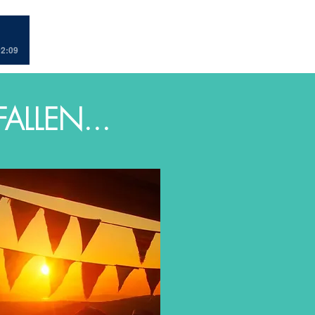
02:09
LLEN...