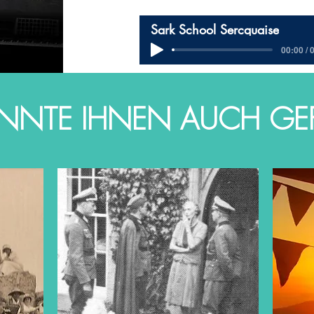
Sark School Sercquaise
00:00 / 
NNTE IHNEN AUCH GEFA