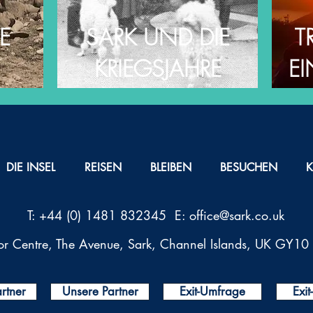
E
SARK UND DIE
T
KRIEGSJAHRE
E
DIE INSEL
REISEN
BLEIBEN
BESUCHEN
T: +44 (0) 1481 832345 E:
office@sark.co.uk
tor Centre, The Avenue, Sark, Channel Islands, UK GY1
rtner
Unsere Partner
Exit-Umfrage
Exi