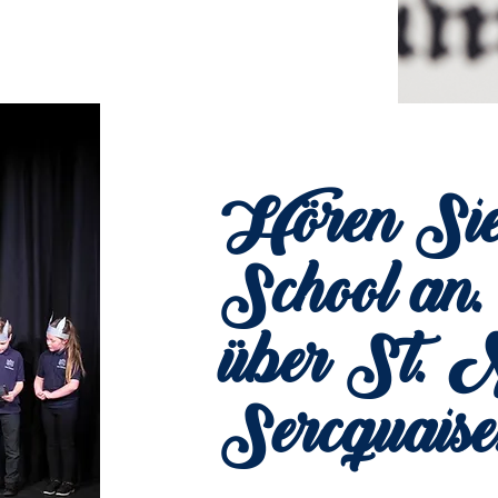
Hören Sie 
School an.
über St. M
Sercquaise