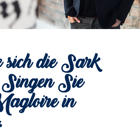
sich die Sark
 Singen Sie
agloire in
.