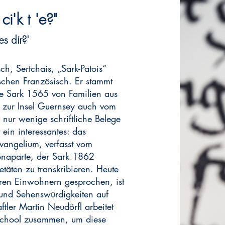
i'k t 'e?"
es dir?'
ch, Sertchais, „Sark-Patois“
schen Französisch. Er stammt
ige Sark 1565 von Familien aus
 zur Insel Guernsey auch vom
n nur wenige schriftliche Belege
 ein interessantes: das
angelium, verfasst vom
Bonaparte, der Sark 1862
etäten zu transkribieren. Heute
ren Einwohnern gesprochen, ist
und Sehenswürdigkeiten auf
tler Martin Neudörfl arbeitet
School zusammen, um diese