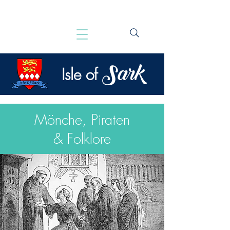
Sark
Isle of
Mönche, Piraten
& Folklore