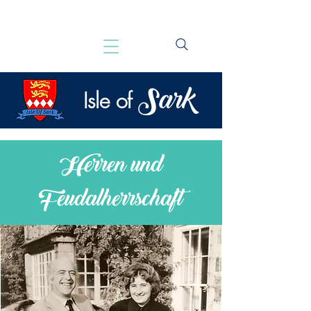
Sark
Isle of
Herren und
Feudalherrschaft