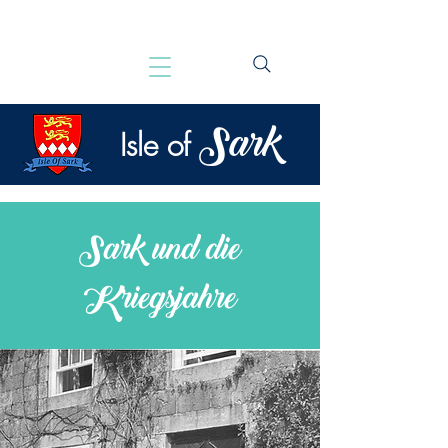
Sark
Isle of
Sark und die
Kriegsjahre