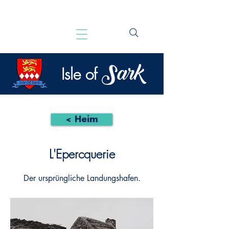
Sark
Isle of
< Heim
L'Epercquerie
Der ursprüngliche Landungshafen.