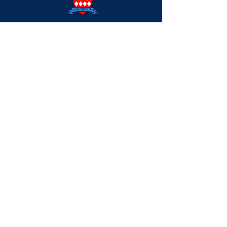
T: +44 (0) 1481 832345
E: office@sark.co.uk
Visitor Centre, The Avenue,
Sark, Channel Islands, UK
GY10 1SA
Unsere Partner
Exit-Umfrage