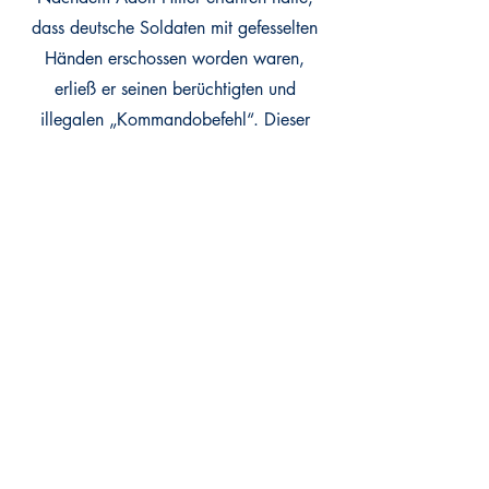
dass deutsche Soldaten mit gefesselten
Händen erschossen worden waren,
erließ er seinen berüchtigten und
illegalen „Kommandobefehl“. Dieser
ordnete faktisch die Tötung aller
gefangengenommenen Kommando- oder
irregulären Soldaten an; eine
Begnadigung war ausgeschlossen. Die
Gefangenen durften jedoch vor ihrer
Ermordung verhört werden. Viele tapfere
Männer starben aufgrund dieses direkten
Befehls Hitlers.