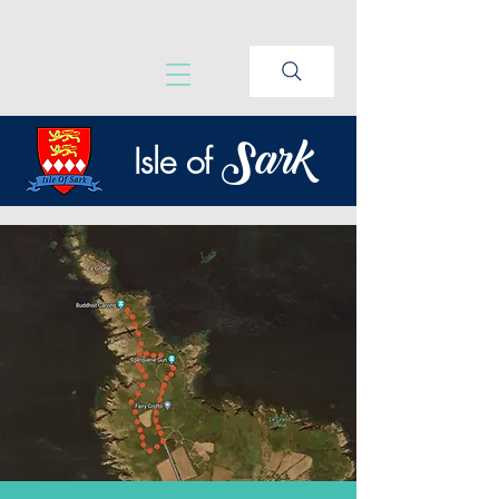
Sark
Isle of