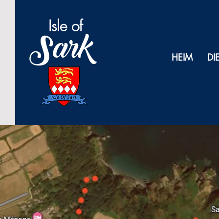
Isl
e of
Sark
HEIM
DI