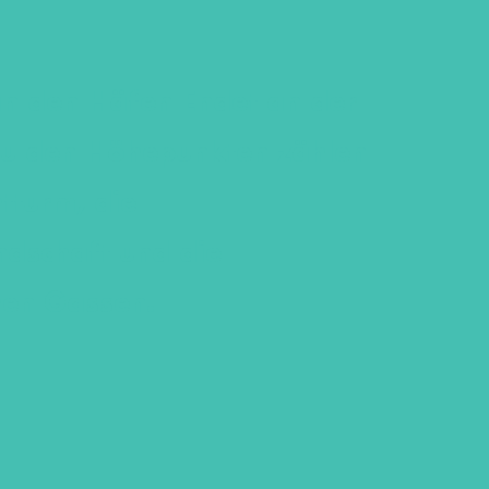
an den Häfen Endet an der
u den Höhepunkten zählen
tturm, die
ndschaft und die
hen Gassen.