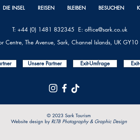
DIE INSEL
REISEN
BLEIBEN
BESUCHEN
T: +44 (0) 1481 832345 E:
office@sark.co.uk
tor Centre, The Avenue, Sark, Channel Islands, UK GY1
rtner
Unsere Partner
Exit-Umfrage
Exi
© 2023 Sark Tourism
Website design by
RLTB Photography & Graphic Design