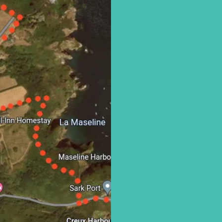
Beginnt 
Avenue Z
der Leuch
Küstenla
malerisc